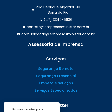
Rua Henrique Vigarani, 90
Barra do Rio
(47) 3349-6636
contato@empresasminister.com.br
comunicacao@empresasminister.com.br
Assessoria de Imprensa
(47) 99988.4642
Serviços
Segurança Remota
Segurança Presencial
Limpeza e Serviços
Serviços Especializados
Newsletter
Utilizamos cookies para