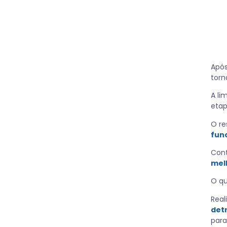
Após
torn
A li
eta
O re
fun
Cont
mel
O q
Real
detr
para