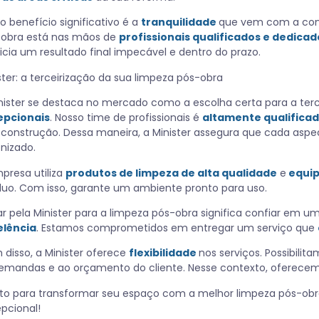
o benefício significativo é a
tranquilidade
que vem com a cont
-obra está nas mãos de
profissionais qualificados e dedica
icia um resultado final impecável e dentro do prazo.
ster: a terceirização da sua limpeza pós-obra
nister se destaca no mercado como a escolha certa para a ter
epcionais
. Nosso time de profissionais é
altamente qualifica
construção. Dessa maneira, a Minister assegura que cada asp
enizado.
presa utiliza
produtos de limpeza de alta qualidade
e
equi
duo. Com isso, garante um ambiente pronto para uso.
r pela Minister para a limpeza pós-obra significa confiar e
elência
. Estamos comprometidos em entregar um serviço que
 disso, a Minister oferece
flexibilidade
nos serviços. Possibilit
emandas e ao orçamento do cliente. Nesse contexto, oferece
to para transformar seu espaço com a melhor limpeza pós-ob
pcional!