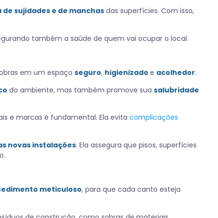
a de sujidades e de manchas
das superfícies. Com isso,
segurando também a saúde de quem vai ocupar o local.
e obras em um espaço
seguro
,
higienizado
e
acolhedor
.
co
do ambiente, mas também promove sua
salubridade
is e marcas é fundamental. Ela evita
complicações
s novas instalações
. Ela assegura que pisos, superfícies
o.
cedimento meticuloso
, para que cada canto esteja
esíduos de construção, como sobras de materiais,