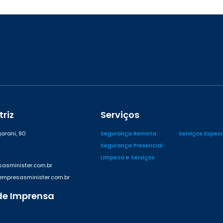
riz
Serviços
arani, 90
Segurança Remota
Serviços Espec
Segurança Presencial
Limpeza e Serviços
asminister.com.br
presasminister.com.br
de Imprensa
42