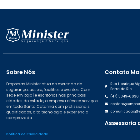
Sobre Nós
Contato Mat
Empresas Minister atua no mercado de
Rua Henrique Vig
Barra do Rio
segurança, asseio, facilities e eventos. Com
sede em Itajaí e escritórios nas principais
(47) 3349-6636
cidades do estado, a empresa oferece serviços
contato@empres
em toda Santa Catarina com profissionais
comunicacao@em
qualificados, alta tecnologia e experiência
comprovada.
Assessoria 
(47) 99988.46
Política de Privacidade