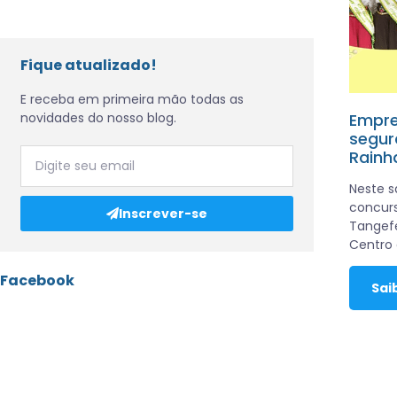
Fique atualizado!
E receba em primeira mão todas as
novidades do nosso blog.
Empre
segur
Rainh
Neste s
concurs
Inscrever-se
Tangefe
Centro 
Facebook
Sai