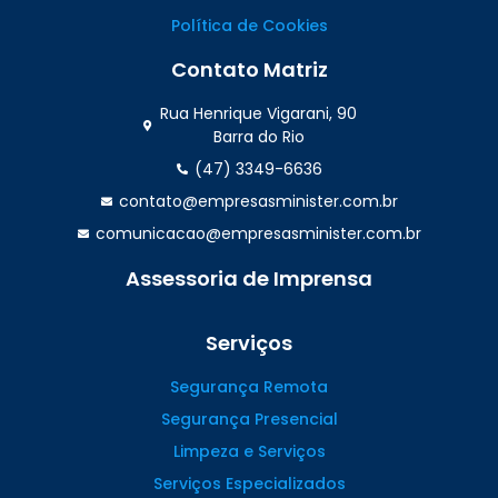
Política de Cookies
Contato Matriz
Rua Henrique Vigarani, 90
Barra do Rio
(47) 3349-6636
contato@empresasminister.com.br
comunicacao@empresasminister.com.br
Assessoria de Imprensa
(47) 99988.4642
Serviços
Segurança Remota
Segurança Presencial
Limpeza e Serviços
Serviços Especializados