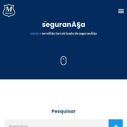
serviÃ§o terceirizado de
seguranÃ§a
Início
»
serviÃ§o terceirizado de seguranÃ§a
Pesquisar